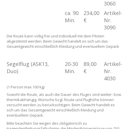
3060
ca. 90
234,00
Artikel-
Min.
€
Nr.
3090
Die Route kann völlig frei und individuell mit dem Piloten
abgestimmt werden. Beim Gewicht handelt es sich um das
Gesamtgewicht einschließlich Kleidung und eventuellem Gepäck
Segelflug (ASK13,
20-30
89,00
Artikel-
Duo)
Min.
€
Nr.
4030
(1 Person max 100 kg)
Sowohl die Route, als auch die Dauer des Fluges sind wetter- bzw.
thermikabhängig. Wünsche bzgl. Route und Flughöhe können
versucht werden zu berücksichtigen. Beim Gewicht handelt es
sich um das Gesamtgewicht einschließlich Kleidung und
eventuellem Gepäck.
Bitte beachten Sie wegen des obligatorisch zu
tragendenRettungsfallschirms die Mindestkörpergrösse von 150