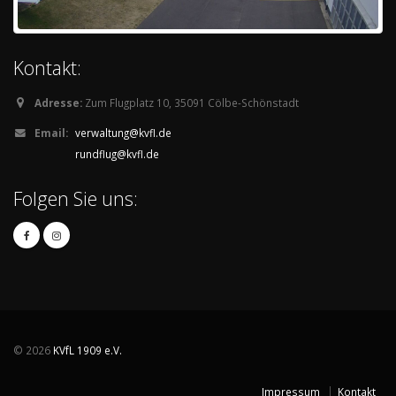
Kontakt:
Adresse:
Zum Flugplatz 10, 35091 Cölbe-Schönstadt
Email:
verwaltung@kvfl.de
rundflug@kvfl.de
Folgen Sie uns:
© 2026
KVfL 1909 e.V.
Impressum
Kontakt