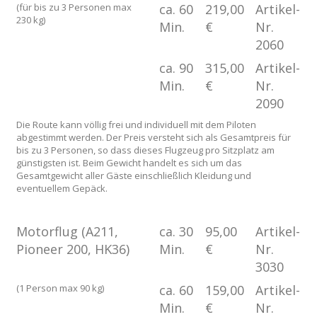
(für bis zu 3 Personen max
ca. 60
219,00
Artikel-
230 kg)
Min.
€
Nr.
2060
ca. 90
315,00
Artikel-
Min.
€
Nr.
2090
Die Route kann völlig frei und individuell mit dem Piloten
abgestimmt werden. Der Preis versteht sich als Gesamtpreis für
bis zu 3 Personen, so dass dieses Flugzeug pro Sitzplatz am
günstigsten ist. Beim Gewicht handelt es sich um das
Gesamtgewicht aller Gäste einschließlich Kleidung und
eventuellem Gepäck.
Motorflug (A211,
ca. 30
95,00
Artikel-
Pioneer 200, HK36)
Min.
€
Nr.
3030
(1 Person max 90 kg)
ca. 60
159,00
Artikel-
Min.
€
Nr.