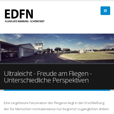
Ultraleicht - Freude am Fliegen -
Unterschiedliche Perspektiven
Eine ungeheure Faszination der Fliegerei liegt in der Erschließung
der für Menschen normalerweise nur begrenzt zugänglichen dritten