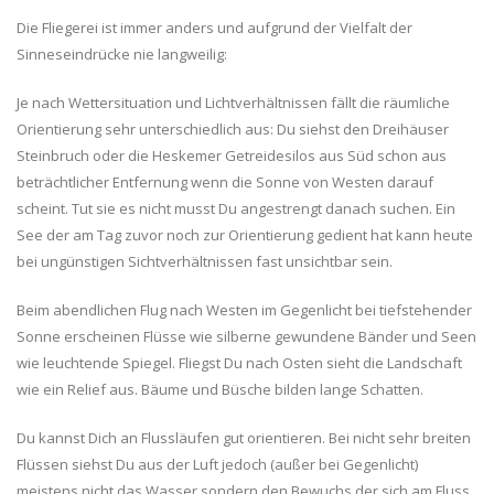
Die Fliegerei ist immer anders und aufgrund der Vielfalt der
Sinneseindrücke nie langweilig:
Je nach Wettersituation und Lichtverhältnissen fällt die räumliche
Orientierung sehr unterschiedlich aus: Du siehst den Dreihäuser
Steinbruch oder die Heskemer Getreidesilos aus Süd schon aus
beträchtlicher Entfernung wenn die Sonne von Westen darauf
scheint. Tut sie es nicht musst Du angestrengt danach suchen. Ein
See der am Tag zuvor noch zur Orientierung gedient hat kann heute
bei ungünstigen Sichtverhältnissen fast unsichtbar sein.
Beim abendlichen Flug nach Westen im Gegenlicht bei tiefstehender
Sonne erscheinen Flüsse wie silberne gewundene Bänder und Seen
wie leuchtende Spiegel. Fliegst Du nach Osten sieht die Landschaft
wie ein Relief aus. Bäume und Büsche bilden lange Schatten.
Du kannst Dich an Flussläufen gut orientieren. Bei nicht sehr breiten
Flüssen siehst Du aus der Luft jedoch (außer bei Gegenlicht)
meistens nicht das Wasser sondern den Bewuchs der sich am Fluss