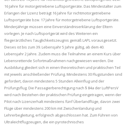
16 Jahre für motorgetriebene Luftsportgeräte. Das Mindestalter zum
Erlangen der Lizenz beträgt 16 Jahre für nichtmotorgetriebene
Luftsportgeräte bzw. 17 Jahre für motorgetriebene Luftsportgeräte.
Minderjährige müssen eine Einverständniserklärung der Eltern
vorlegen. Je nach Luftsportgerät wird des Weiteren ein
fliegerärztliches Tauglichkeitszeugnis gemäß LAPL vorausgesetzt.
Dieses ist bis zum 39. Lebensjahr 5 Jahre gültig, ab dem 40.
Lebensjahr 2 Jahre. Zudem muss die Teilnahme an einem Kurs über
Lebensrettende Sofortmaßnahmen nachgewiesen werden. Die
Ausbildung gliedert sich in einen theoretischen und praktischen Teil
mit jeweils anschließender Prüfung. Mindestens 30 Flugstunden sind
gefordert, davon mindestens 5 Stunden Alleinflug und der
Prüfungsflug. Die Passagierberechtigung nach § 84a der LuftPersV
wird nach Bestehen der praktischen Prüfung eingetragen, wenn der
Pilot nach Lizenzerhalt mindestens fünf Überlandflüge, davon zwei
Flüge über mindestens 200 km mit Zwischenlandung und
Lehrerbegleitung, erfolgreich abgeschlossen hat. Zum Führen von
Ultraleichtflugzeugen, die ein pyrotechnisches