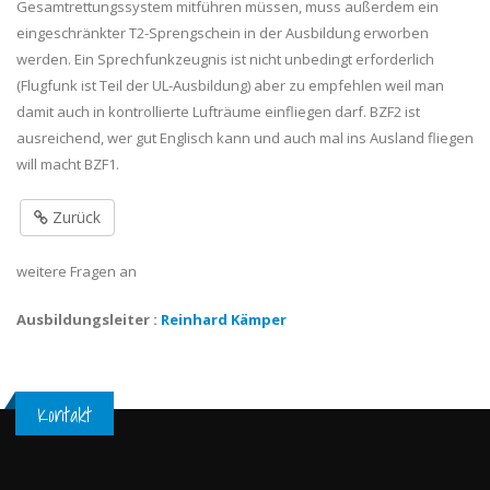
Gesamtrettungssystem mitführen müssen, muss außerdem ein
eingeschränkter T2-Sprengschein in der Ausbildung erworben
werden. Ein Sprechfunkzeugnis ist nicht unbedingt erforderlich
(Flugfunk ist Teil der UL-Ausbildung) aber zu empfehlen weil man
damit auch in kontrollierte Lufträume einfliegen darf. BZF2 ist
ausreichend, wer gut Englisch kann und auch mal ins Ausland fliegen
will macht BZF1.
Zurück
weitere Fragen an
Ausbildungsleiter :
Reinhard Kämper
Kontakt