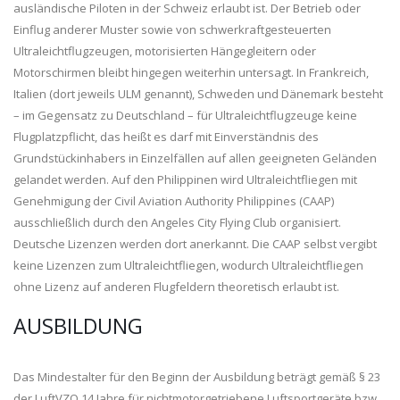
ausländische Piloten in der Schweiz erlaubt ist. Der Betrieb oder
Einflug anderer Muster sowie von schwerkraftgesteuerten
Ultraleichtflugzeugen, motorisierten Hängegleitern oder
Motorschirmen bleibt hingegen weiterhin untersagt. In Frankreich,
Italien (dort jeweils ULM genannt), Schweden und Dänemark besteht
– im Gegensatz zu Deutschland – für Ultraleichtflugzeuge keine
Flugplatzpflicht, das heißt es darf mit Einverständnis des
Grundstückinhabers in Einzelfällen auf allen geeigneten Geländen
gelandet werden. Auf den Philippinen wird Ultraleichtfliegen mit
Genehmigung der Civil Aviation Authority Philippines (CAAP)
ausschließlich durch den Angeles City Flying Club organisiert.
Deutsche Lizenzen werden dort anerkannt. Die CAAP selbst vergibt
keine Lizenzen zum Ultraleichtfliegen, wodurch Ultraleichtfliegen
ohne Lizenz auf anderen Flugfeldern theoretisch erlaubt ist.
AUSBILDUNG
Das Mindestalter für den Beginn der Ausbildung beträgt gemäß § 23
der LuftVZO 14 Jahre für nichtmotorgetriebene Luftsportgeräte bzw.