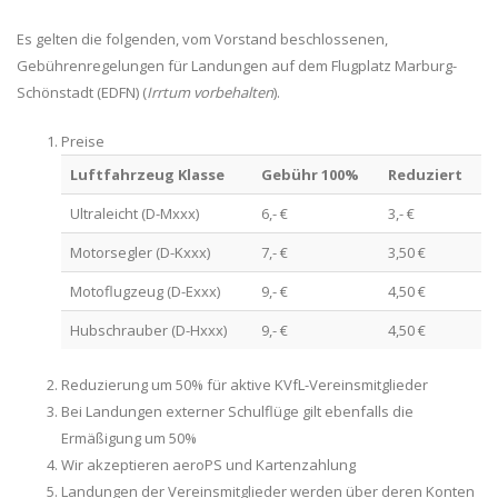
Es gelten die folgenden, vom Vorstand beschlossenen,
Gebührenregelungen für Landungen auf dem Flugplatz Marburg-
Schönstadt (EDFN) (
Irrtum vorbehalten
).
Preise
Luftfahrzeug Klasse
Gebühr 100%
Reduziert
Ultraleicht (D-Mxxx)
6,- €
3,- €
Motorsegler (D-Kxxx)
7,- €
3,50 €
Motoflugzeug (D-Exxx)
9,- €
4,50 €
Hubschrauber (D-Hxxx)
9,- €
4,50 €
Reduzierung um 50% für aktive KVfL-Vereinsmitglieder
Bei Landungen externer Schulflüge gilt ebenfalls die
Ermäßigung um 50%
Wir akzeptieren aeroPS und Kartenzahlung
Landungen der Vereinsmitglieder werden über deren Konten