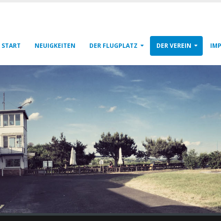
START
NEUIGKEITEN
DER FLUGPLATZ
DER VEREIN
IM