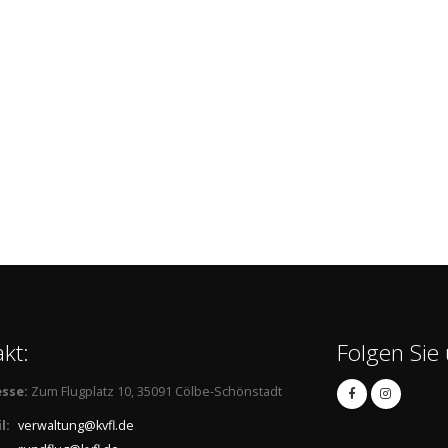
kt:
Folgen Sie 
sse:
Zum Flugplatz 10, 35091 Cölbe-Schönstadt
l:
verwaltung@kvfl.de