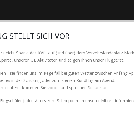
UG STELLT SICH VOR
traleicht Sparte des KVfL auf (und über) dem Verkehrslandeplatz Mar
Sparte, unseren UL Aktivitäten und zeigen Ihnen unser Fluggerät.
uen - sie finden uns im Regelfall bei guten Wetter zwischen Anfang Ap
 sei es in der Schulung oder zum kleinen Rundflug am Abend.
en möchten - kommen Sie vorbei und sprechen Sie uns an!
lugschüler jeden Alters zum Schnuppern in unserer Mitte - informiere