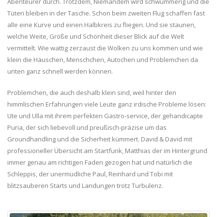
Abenteurer durch. Trotzdem, Niemandem wird schwummerig und die
Tüten bleiben in der Tasche. Schon beim zweiten Flug schaffen fast
alle eine Kurve und einen Halbkreis zu fliegen. Und sie staunen,
welche Weite, Größe und Schönheit dieser Blick auf die Welt
vermittelt. Wie wattig zerzaust die Wolken zu uns kommen und wie
klein die Häuschen, Menschchen, Autochen und Problemchen da
unten ganz schnell werden können.
Problemchen, die auch deshalb klein sind, weil hinter den
himmlischen Erfahrungen viele Leute ganz irdische Probleme lösen:
Ute und Ulla mit ihrem perfekten Gastro-service, der gehandicapte
Puria, der sich liebevoll und preußisch-präzise um das
Groundhandling und die Sicherheit kümmert. David & David mit
professioneller Übersicht am Startfunk, Matthias der im Hintergrund
immer genau am richtigen Faden gezogen hat und natürlich die
Schleppis, der unermüdliche Paul, Reinhard und Tobi mit
blitzsauberen Starts und Landungen trotz Turbulenz.