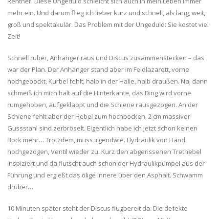
Rentner. Diese Ungeduld schleicht sich auch in mein Leben immer
mehr ein. Und darum flieg ich lieber kurz und schnell, als lang, weit,
groß und spektakulär. Das Problem mit der Ungeduld: Sie kostet viel
Zeit!
Schnell rüber, Anhänger raus und Discus zusammenstecken – das
war der Plan. Der Anhänger stand aber im Feldlazarett, vorne
hochgebockt, Kurbel fehlt, halb in der Halle, halb draußen. Na, dann
schmeiß ich mich halt auf die Hinterkante, das Ding wird vorne
rumgehoben, aufgeklappt und die Schiene rausgezogen. An der
Schiene fehlt aber der Hebel zum hochbocken, 2 cm massiver
Gussstahl sind zerbröselt. Eigentlich habe ich jetzt schon keinen
Bock mehr… Trotzdem, muss irgendwie. Hydraulik von Hand
hochgezogen, Ventil wieder zu. Kurz den abgerissenen Trethebel
inspiziert und da flutscht auch schon der Hydraulikpümpel aus der
Führung und ergießt das ölige Innere über den Asphalt. Schwamm
drüber…
10 Minuten später steht der Discus flugbereit da. Die defekte