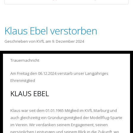
Klaus Ebel verstorben
Geschrieben von KVfL am
9. Dezember 2024
Trauernachricht
Am Freitag den 06.12.2024 verstarb unser Langjähriges
Ehrenmitglied
KLAUS EBEL
Klaus war seit dem 01.01.1965 Mitglied im KVfL Marburg und
auch gleichzeitig ein Gründungsmitglied der Modellflug-Sparte
im Verein. Wir verdanken seinem Engagement, seinen
persönlichen Leistungen und seinem Blick in die Zukunft, wo