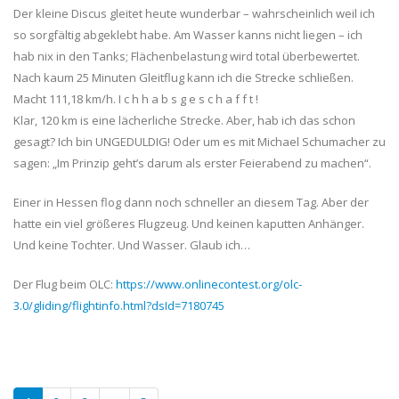
Der kleine Discus gleitet heute wunderbar – wahrscheinlich weil ich
so sorgfältig abgeklebt habe. Am Wasser kanns nicht liegen – ich
hab nix in den Tanks; Flächenbelastung wird total überbewertet.
Nach kaum 25 Minuten Gleitflug kann ich die Strecke schließen.
Macht 111,18 km/h. I c h h a b s g e s c h a f f t !
Klar, 120 km is eine lächerliche Strecke. Aber, hab ich das schon
gesagt? Ich bin UNGEDULDIG! Oder um es mit Michael Schumacher zu
sagen: „Im Prinzip geht’s darum als erster Feierabend zu machen“.
Einer in Hessen flog dann noch schneller an diesem Tag. Aber der
hatte ein viel größeres Flugzeug. Und keinen kaputten Anhänger.
Und keine Tochter. Und Wasser. Glaub ich…
Der Flug beim OLC:
https://www.onlinecontest.org/olc-
3.0/gliding/flightinfo.html?dsId=7180745