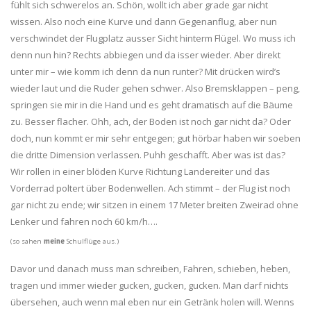
fühlt sich schwerelos an. Schön, wollt ich aber grade gar nicht
wissen. Also noch eine Kurve und dann Gegenanflug, aber nun
verschwindet der Flugplatz ausser Sicht hinterm Flügel. Wo muss ich
denn nun hin? Rechts abbiegen und da isser wieder. Aber direkt
unter mir – wie komm ich denn da nun runter? Mit drücken wird’s
wieder laut und die Ruder gehen schwer. Also Bremsklappen – peng,
springen sie mir in die Hand und es geht dramatisch auf die Bäume
zu. Besser flacher. Ohh, ach, der Boden ist noch gar nicht da? Oder
doch, nun kommt er mir sehr entgegen; gut hörbar haben wir soeben
die dritte Dimension verlassen. Puhh geschafft. Aber was ist das?
Wir rollen in einer blöden Kurve Richtung Landereiter und das
Vorderrad poltert über Bodenwellen. Ach stimmt – der Flug ist noch
gar nicht zu ende; wir sitzen in einem 17 Meter breiten Zweirad ohne
Lenker und fahren noch 60 km/h….
(so sahen
meine
Schulflüge aus.)
Davor und danach muss man schreiben, Fahren, schieben, heben,
tragen und immer wieder gucken, gucken, gucken. Man darf nichts
übersehen, auch wenn mal eben nur ein Getränk holen will. Wenns