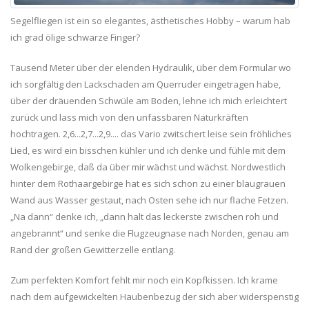
Segelfliegen ist ein so elegantes, ästhetisches Hobby – warum hab
ich grad ölige schwarze Finger?
Tausend Meter über der elenden Hydraulik, über dem Formular wo
ich sorgfältig den Lackschaden am Querruder eingetragen habe,
über der dräuenden Schwüle am Boden, lehne ich mich erleichtert
zurück und lass mich von den unfassbaren Naturkräften
hochtragen. 2,6...2,7...2,9.... das Vario zwitschert leise sein fröhliches
Lied, es wird ein bisschen kühler und ich denke und fühle mit dem
Wolkengebirge, daß da über mir wächst und wächst. Nordwestlich
hinter dem Rothaargebirge hat es sich schon zu einer blaugrauen
Wand aus Wasser gestaut, nach Osten sehe ich nur flache Fetzen.
„Na dann“ denke ich, „dann halt das leckerste zwischen roh und
angebrannt“ und senke die Flugzeugnase nach Norden, genau am
Rand der großen Gewitterzelle entlang.
Zum perfekten Komfort fehlt mir noch ein Kopfkissen. Ich krame
nach dem aufgewickelten Haubenbezug der sich aber widerspenstig